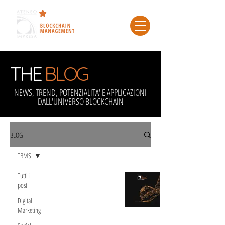
THE
BLOG
NEWS, TREND, POTENZIALITA' E APPLICAZIONI
DALL'UNIVERSO BLOCKCHAIN
BLOG
TBMS
Tutti i
TBMS ti porta
post
nella
Digital
Marketing
Tokenomics