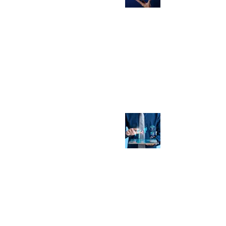
Borsa nate
dalla
blockchain
26 mag 2020
Tempo di lettura: 2 min
Non si fermano
gli investimenti
su Blockchain,
IoT e IA
15 mag 2020
Tempo di lettura: 2 min