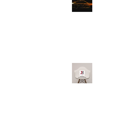
affida alla
tecnologia
blockchain
10 gen 2023
Tempo di lettura: 2 min
JE Italy -
Intervista a
Gian Luca
Comandini,
Direttore The
Blockchain
Management