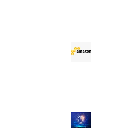
School
9 mar 2021
Tempo di lettura: 4 min
Amazon
brevetta un
sistema
blockchain
5 giu 2020
Tempo di lettura: 2 min
Società
quotate in