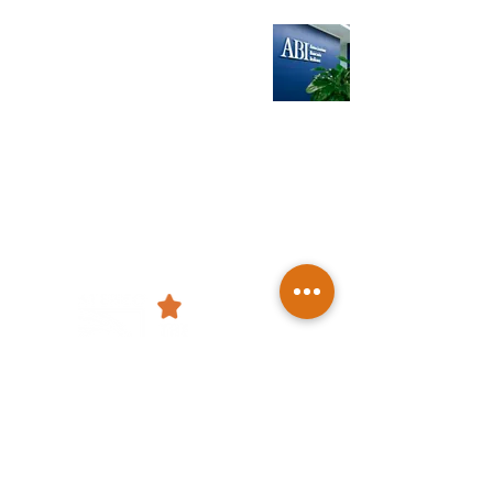
ABI: Spunta
Banca DLT
29 apr 2020
Tempo di lettura: 2 min
FONDAZIONE ATENEO IMPRESA
Frontiere innovative del sapere
THE FUTURE SCHOOL SRL