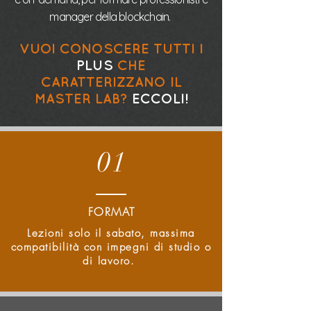
manager della blockchain.
VUOI CONOSCERE TUTTI I
PLUS
CHE
CARATTERIZZANO IL
MASTER LAB?
ECCOLI!
01
FORMAT
Lezioni solo il sabato, massima
compatibilità con impegni di studio o
di lavoro.