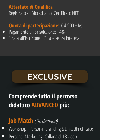
Attestato di Qualifica
Registrato su Blockchain e Certificato NFT
Quota di partecipazione:
€ 4.900 + Iva
Pagamento unica soluzione: - 4%
1 rata all'iscrizione + 3 rate senza interessi
EXCLUSIVE
Comprende
tutto il percorso
didattico
ADVANCED
più
:
Job Match
(On demand)
Workshop - Personal branding & LinkedIn efficace
Personal Marketing: Collana di 13 video