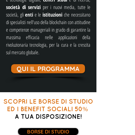
società di servizi
per i nuovi media, tutte le
società, gli
enti
e le
istituzioni
che necessitano
di specialisti nell'uso della blockchain con attitudine
e competenze manageriali in grado di garantire la
massima efficacia nelle applicazioni della
rivoluzionaria tecnologia, per la cura e la crescita
sul mercato globale.
QUI IL PROGRAMMA
SCOPRI LE
BORSE DI STUDIO
ED I BENEFIT SOCIALI 50%
A TUA DISPOSIZIONE!
BORSE DI STUDIO