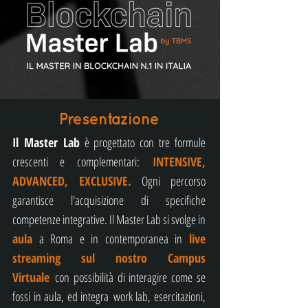
Presentazione
Il Master Lab
è progettato con tre formule
c
r
escenti e complementari:
INTENSIVE,
ADVANCED, EXCLUSIVE.
Ogni percorso
garantisce l'acquisizione di specifiche
competenze integrative. Il Master Lab si svolge in
aula
a Roma e in contemporanea in
live
streaming sul nostro Campus
Virtuale
con possibilità di interagire come se
fossi in aula, ed integra
work lab, esercitazioni,