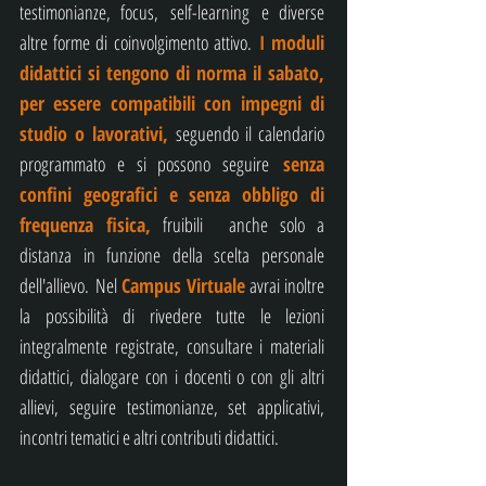
testimonianze, focus,
self-learning
e diverse
altre forme di coinvolgimento attivo.​
I mo
duli
didattici si tengono di norma il sabato,
per essere compatibili con impegni di
studio o lavorativi,
seguendo il calendario
programmato e si possono seguire
s
enza
confini geografici e senza obbligo di
frequenza fisica,
fruibili anche solo a
distanza in funzione della scelta personale
dell'allievo.
Nel
Campus Virtuale
avrai inoltre
la possibilità di rivedere tutte le lezioni
integralmente registrate, consultare i materiali
didattici, dialogare con i docenti o con gli altri
allievi, seguire testimonianze, set applicativi,
incontri tematici e altri contributi didattici.