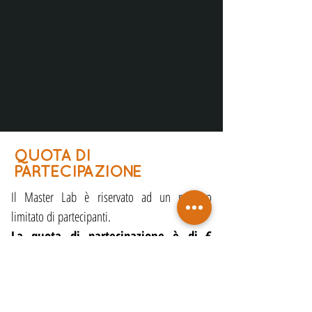
QUOTA DI
PARTECIPAZIONE
Il Master Lab è riservato ad un numero
limitato di partecipanti.
La quota di partecipazione è di
€
5.900 (EXCLUSIVE), € 4.900
(ADVANCED),
€ 3.900 (INTENSIVE) + iva
che, grazie alle