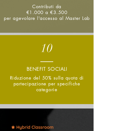
Contributi da
€1.000 a €3.500
per agevolare l'accesso al Master Lab
10
BENEFIT SOCIALI
Riduzione del 50% sulla quota di
partecipazione per specifiche
categorie