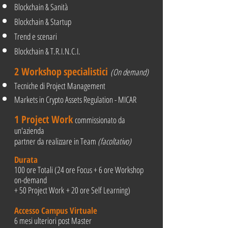
Blockchain & Sanità
Blockchain & Startup
Trend e scenari
Blockchain & T.R.I.N.C.I.
2 Workshop
specialistici
(On demand)
Tecniche di Project Management
Markets in Crypto Assets Regulation - MICAR
1 Project Work
commissionato da
un'azienda
partner da realizzare in Team
(facoltativo)
Durata
100 ore Totali (24 ore Focus + 6 ore Workshop
on-demand
+ 50 Project Work
+ 20 ore Self Learning)
Accesso Campus Virtuale
6 mesi ulteriori post Master