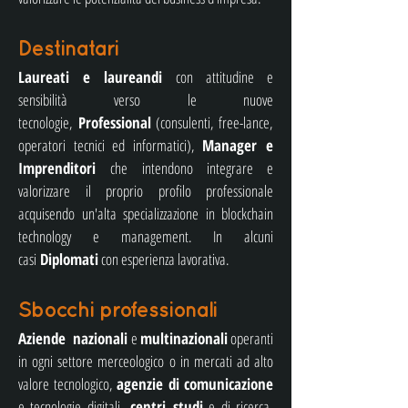
Destinatari
Laureati e laureandi
con attitudine e
sensibilità verso le nuove
tecnologie,
Professional
(consulenti, free-lance,
operatori tecnici ed informatici),
Manager e
Imprenditori
che intendono integrare e
valorizzare il proprio profilo professionale
acquisendo un'alta specializzazione in blockchain
technology e management. In alcuni
casi
Diplomati
con esperienza lavorativa.
Sbocchi professionali
Aziende nazionali
e
multinazionali
operanti
in ogni settore merceologico o in mercati ad alto
valore tecnologico,
agenzie di comunicazione
e tecnologie digitali,
centri studi
e di ricerca,