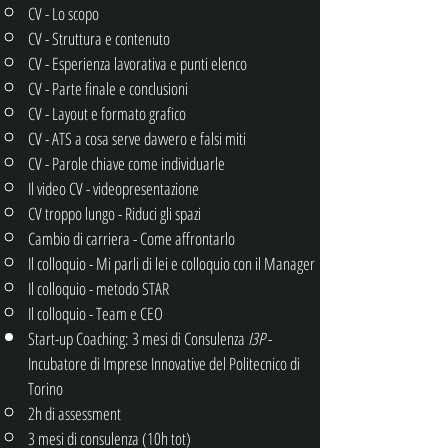
CV - Lo scopo
CV - Struttura e contenuto
CV - Esperienza lavorativa e punti elenco
CV - Parte finale e conclusioni
CV - Layout e formato grafico
CV - ATS a cosa serve davvero e falsi miti
CV - Parole chiave come individuarle
Il video CV - videopresentazione
CV troppo lungo - Riduci gli spazi
Cambio di carriera - Come affrontarlo
Il colloquio - Mi parli di lei e colloquio con il Manager
Il colloquio - metodo STAR
Il colloquio - Team e CEO
Start-up Coaching: 3 mesi di Consulenza
I3P
-
Incubatore di Imprese Innovative del Politecnico di
Torino
2h di assessment
3 mesi di consulenza (10h tot)