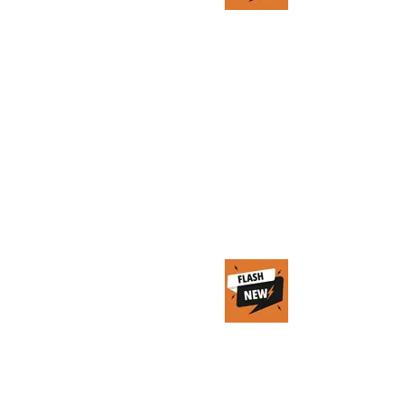
cos’è e perché
apre una nuova
era per i social
e il
videosharing
30 mag 2023
Tempo di lettura: 1 min
Agricoltura 4.0:
sostenibilità
sociale e
trasparenza
delle filiere