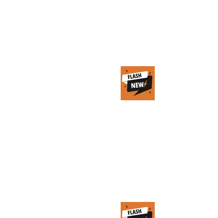
per le PMI
20 feb 2025
Tempo di lettura: 1 min
Smart city in
Italia: 5G, IoT e
blockchain gli
ingredienti
base
25 ott 2023
Tempo di lettura: 1 min
Blockchain e