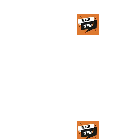
Il fondatore di
eToro vuole
mangiarsi la
finanza
tradizionale
con la
blockchain
28 lug 2023
Tempo di lettura: 1 min
IPPAN
blockchain: