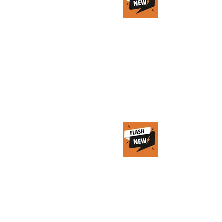
mondi virtuali
per dare la
spinta al Made
in Italy
25 ott 2023
Tempo di lettura: 1 min
Blockchain per
il fintech: tre
startup italiane
da seguire
25 ott 2023
Tempo di lettura: 1 min