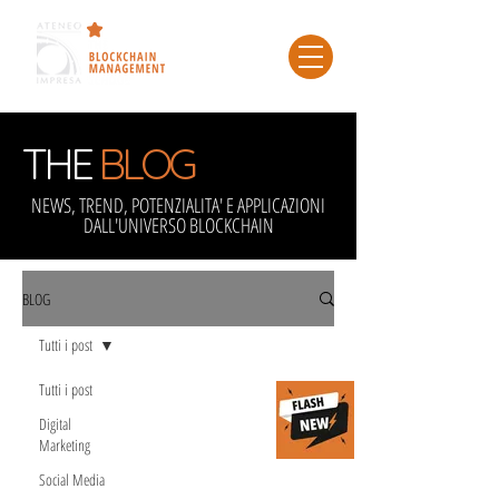
THE
BLOG
NEWS, TREND, POTENZIALITA' E APPLICAZIONI
DALL'UNIVERSO BLOCKCHAIN
BLOG
Tutti i post
Tutti i post
Blockchain e
Digital
Web3: in Italia
Marketing
un
Social Media