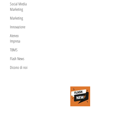
investimento
Social Media
Marketing
su due
Marketing
riguarda il
Innovazione
settore
Ateneo
finanziario e
Impresa
assicurativo
TBMS
Flash News
20 feb 2025
Tempo di lettura: 1 min
Dicono di noi
Blockchain,
non solo
crypto: ecco le
opportunità