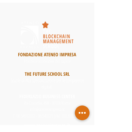
FONDAZIONE ATENEO IMPRESA
Frontiere innovative del sapere
THE FUTURE SCHOOL SRL
Scuole di Alta Specializzazione per le competenze
digitali
FEDERLAZIO BUSINESS CENTER
Via Cornelia, 498 - 00166 Roma
info@ateneoimpresa.it
T.
06 54912353 - 06
.549121 | M.
351.8203944
www.ateneoimpresa.it