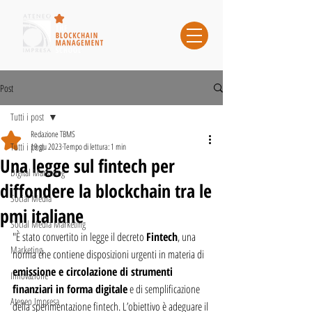
Post
Tutti i post
Redazione TBMS
Tutti i post
19 giu 2023
Tempo di lettura: 1 min
Una legge sul fintech per
Digital Marketing
diffondere la blockchain tra le
Social Media
pmi italiane
Social Media Marketing
"È stato convertito in legge il decreto 
Fintech
, una 
Marketing
norma che contiene disposizioni urgenti in materia di 
emissione e circolazione di strumenti 
Innovazione
finanziari in forma digitale
 e di semplificazione 
Ateneo Impresa
della sperimentazione fintech. L’obiettivo è adeguare il 