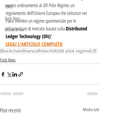
nostro ordinamento al 
Dlt Pilot Regime
, un 
TBMS
regolamento dell’Unione Europea che istituisce nei 
Flash News
Paesi membri un regime sperimentale per le 
infrastrutture di mercato basate sulla 
Distributed 
Dicono di noi
Ledger Technology (Dlt)
".
LEGGI L'ARTICOLO COMPLETO
Blockchain
finance
fintech
dlt
dlt pilot regime
UE
Flash News
Post recenti
Mostra tutti