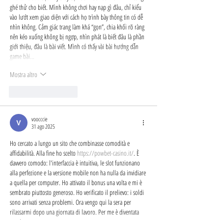
ghé thử cho biết. Mình không chơi hay nạp gì đâu, chỉ kiểu 
vào lướt xem giao diện với cách họ trình bày thông tin có dễ 
nhìn không. Cảm giác trang làm khá “gọn”, chia khối rõ ràng 
nên kéo xuống không bị ngợp, nhìn phát là biết đâu là phần 
giới thiệu, đâu là bài viết. Mình có thấy vài bài hướng dẫn 
game bài…
Mostra altro
Mi piace
Rispondi
voocccie
31 ago 2025
Ho cercato a lungo un sito che combinasse comodità e 
affidabilità. Alla fine ho scelto 
https://powbet-casino.it/
. È 
davvero comodo: l'interfaccia è intuitiva, le slot funzionano 
alla perfezione e la versione mobile non ha nulla da invidiare 
a quella per computer. Ho attivato il bonus una volta e mi è 
sembrato piuttosto generoso. Ho verificato il prelievo: i soldi 
sono arrivati senza problemi. Ora vengo qui la sera per 
rilassarmi dopo una giornata di lavoro. Per me è diventata 