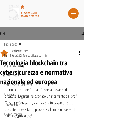
Post
Tutti i post
Redazione TBMS
Tutti i post
9 apr 2025
Tempo di lettura: 1 min
Tecnologia blockchain tra
Digital Marketing
cybersicurezza e normativa
Social Media
nazionale ed europea
Social Media Marketing
"Tenuto conto dell’attualità e della rilevanza del 
Marketing
dibattito, l’Agenzia ha ospitato un intervento del prof. 
Giuseppe Corasaniti, già magistrato cassazionista e 
Innovazione
docente universitario, proprio sulla materia delle DLT 
Ateneo Impresa
e delle cryptovalute".