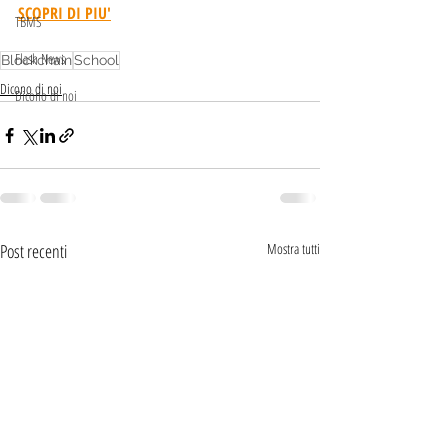
SCOPRI DI PIU'
TBMS
Flash News
Blockchain
School
Dicono di noi
Dicono di noi
Post recenti
Mostra tutti