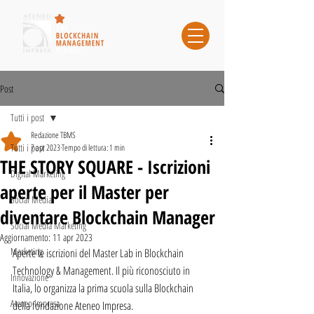
Post
Tutti i post
Redazione TBMS
Tutti i post
7 apr 2023
Tempo di lettura: 1 min
THE STORY SQUARE - Iscrizioni
Digital Marketing
aperte per il Master per
Social Media
diventare Blockchain Manager
Social Media Marketing
Aggiornamento:
11 apr 2023
Marketing
Aperte le iscrizioni del Master Lab in Blockchain 
Technology & Management. Il più riconosciuto in 
Innovazione
Italia, lo organizza la prima scuola sulla Blockchain 
Ateneo Impresa
della fondazione Ateneo Impresa.