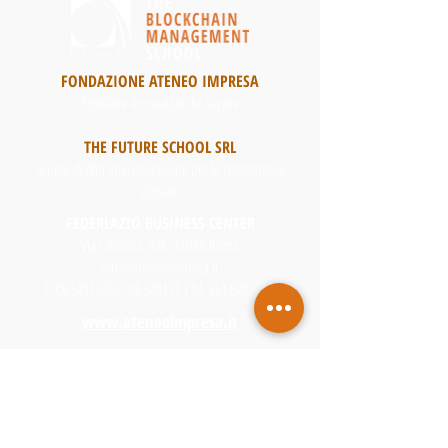
FONDAZIONE ATENEO IMPRESA
Frontiere innovative del sapere
THE FUTURE SCHOOL SRL
Scuole di Alta Specializzazione per le competenze
digitali
FEDERLAZIO BUSINESS CENTER
Via Cornelia, 498 - 00166 Roma
info@ateneoimpresa.it
T.
06 54912353 - 06
.549121 | M.
351.8203944
www.ateneoimpresa.it