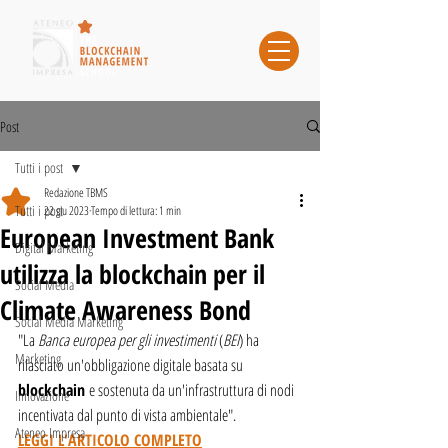
Post
Tutti i post
Redazione TBMS
Tutti i post
22 giu 2023
Tempo di lettura: 1 min
European Investment Bank
Digital Marketing
utilizza la blockchain per il
Social Media
Climate Awareness Bond
Social Media Marketing
"La 
Banca europea per gli investimenti
 (
BEI
) ha 
Marketing
rilasciato un'obbligazione digitale basata su 
blockchain 
e sostenuta da un'infrastruttura di nodi 
Innovazione
incentivata dal punto di vista ambientale".
Ateneo Impresa
LEGGI L'ARTICOLO COMPLETO