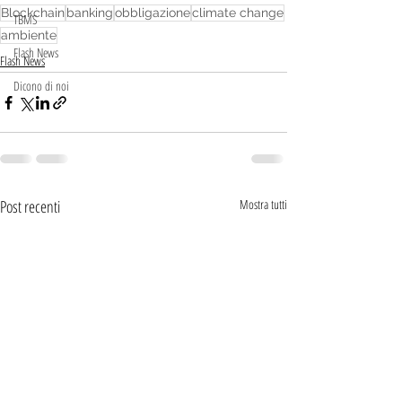
Blockchain
banking
obbligazione
climate change
TBMS
ambiente
Flash News
Flash News
Dicono di noi
Post recenti
Mostra tutti