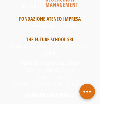
FONDAZIONE ATENEO IMPRESA
Frontiere innovative del sapere
THE FUTURE SCHOOL SRL
Scuole di Alta Specializzazione per le competenze
digitali
FEDERLAZIO BUSINESS CENTER
Via Cornelia, 498 - 00166 Roma
info@ateneoimpresa.it
T.
06 54912353 - 06
.549121 | M.
351.8203944
www.ateneoimpresa.it