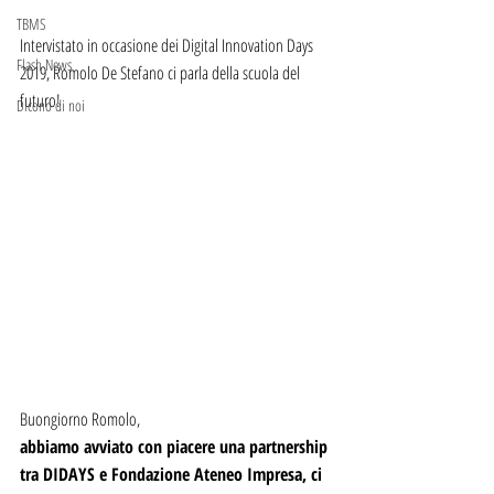
TBMS
Intervistato in occasione dei Digital Innovation Days 
Flash News
2019, Romolo De Stefano ci parla della scuola del 
futuro!
Dicono di noi
Buongiorno Romolo, 
abbiamo avviato con piacere una partnership 
tra DIDAYS e Fondazione Ateneo Impresa, ci 