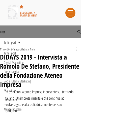
Post
Tutti i post
11 nov 2019
Tempo di lettura: 4 min
Tutti i post
DIDAYS 2019 - Intervista a
Digital Marketing
Romolo De Stefano, Presidente
Social Media
della Fondazione Ateneo
Social Media Marketing
Impresa
Marketing
Da trent’anni Ateneo Impresa è presente sul territorio 
Italiano. Un’impresa riuscita e che continua ad 
Innovazione
evolversi grazie alla poliedrica mente del suo 
Ateneo Impresa
fondatore.