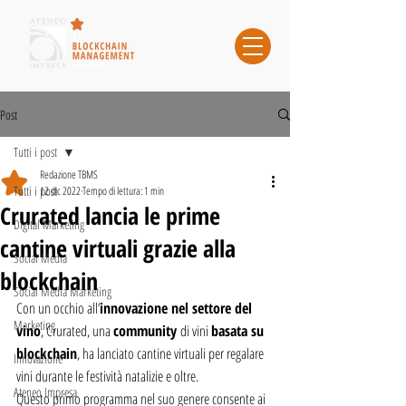
Post
Tutti i post
Redazione TBMS
Tutti i post
12 dic 2022
Tempo di lettura: 1 min
Crurated lancia le prime
Digital Marketing
cantine virtuali grazie alla
Social Media
blockchain
Social Media Marketing
Con un occhio all’
innovazione nel settore del 
Marketing
vino
, Crurated, una 
community 
di vini 
basata su 
blockchain
, ha lanciato cantine virtuali per regalare 
Innovazione
vini durante le festività natalizie e oltre. 
Ateneo Impresa
Questo primo programma nel suo genere consente ai 