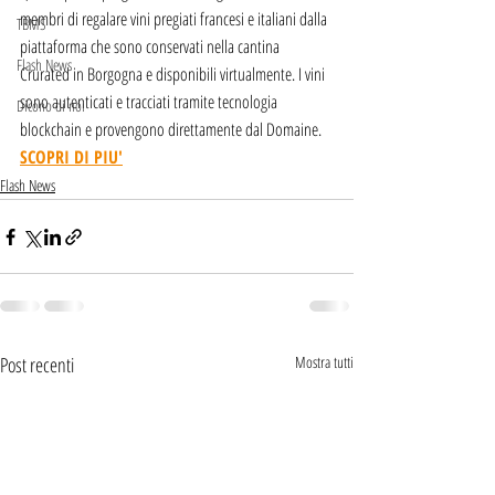
membri di regalare vini pregiati francesi e italiani dalla 
TBMS
piattaforma che sono conservati nella cantina 
Flash News
Crurated in Borgogna e disponibili virtualmente. I vini 
sono autenticati e tracciati tramite tecnologia 
Dicono di noi
blockchain e provengono direttamente dal Domaine.
SCOPRI DI PIU'
Flash News
Post recenti
Mostra tutti