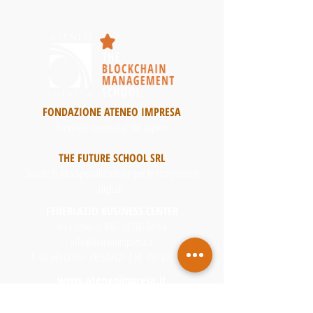
FONDAZIONE ATENEO IMPRESA
Frontiere innovative del sapere
THE FUTURE SCHOOL SRL
Scuole di Alta Specializzazione per le competenze
digitali
FEDERLAZIO BUSINESS CENTER
Via Cornelia, 498 - 00166 Roma
info@ateneoimpresa.it
T.
06 54912353 - 06
.549121 | M.
351.8203944
www.ateneoimpresa.it