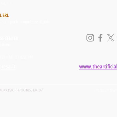
l sapere
L SRL
zzazione per le competenze digitali
SS CENTER
66 Roma
49121 | M. 351.8203944
resa.it
www.theartificial
METAVERSIA, THE BUSINESS FACTORY
Do Not Sell My Pe