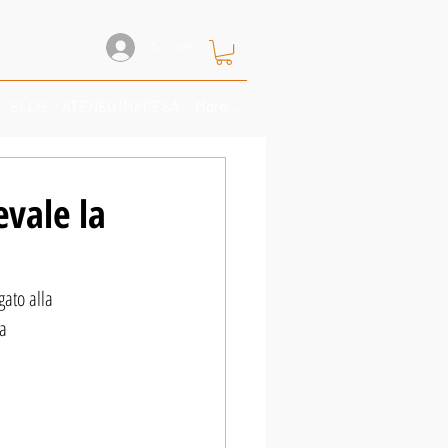
Accedi
BLOG
ATENEO IMPRESA
More...
evale la
gato alla 
a 