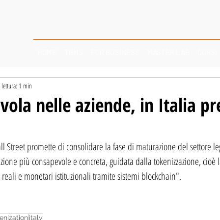
HOME
TBMS
FOR BUSINESS
MASTER LAB
CORSI
lettura: 1 min
vola nelle aziende, in Italia pr
ll Street promette di consolidare la fase di maturazione del settore le
zione più consapevole e concreta, guidata dalla tokenizzazione, cioè l
reali e monetari istituzionali tramite sistemi blockchain".
enization
italy