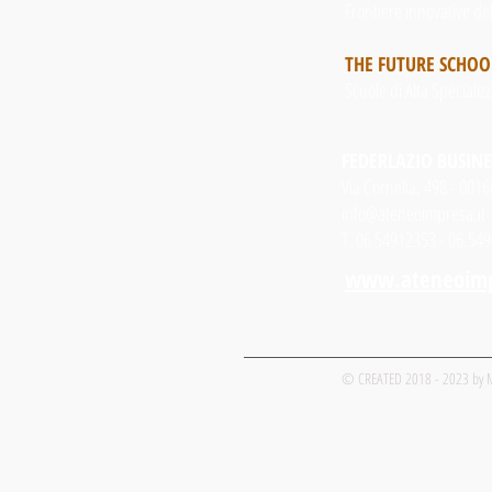
Frontiere innovative de
THE FUTURE SCHOO
Scuole di Alta Speciali
FEDERLAZIO BUSINE
Via Cornelia, 498 - 001
info@ateneoimpresa.it
T. 06 54912353 - 06.5
www.ateneoimp
© CREATED 2018 - 2023 by 