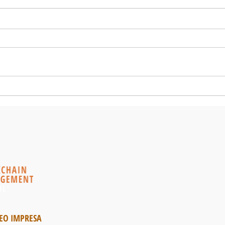
Tecnologia blockchain tra
Block
cybersicurezza e normativa
merca
nazionale ed europea
EO IMPRESA