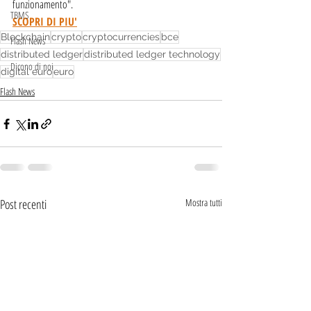
funzionamento".
TBMS
SCOPRI DI PIU'
Blockchain
crypto
cryptocurrencies
bce
Flash News
distributed ledger
distributed ledger technology
Dicono di noi
digital euro
euro
Flash News
Post recenti
Mostra tutti