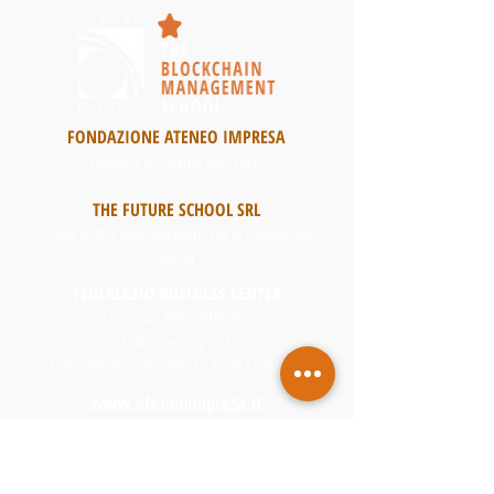
FONDAZIONE ATENEO IMPRESA
Frontiere innovative del sapere
THE FUTURE SCHOOL SRL
Scuole di Alta Specializzazione per le competenze
digitali
FEDERLAZIO BUSINESS CENTER
Via Cornelia, 498 - 00166 Roma
info@ateneoimpresa.it
T.
06 54912353 - 06
.549121 | M.
351.8203944
www.ateneoimpresa.it