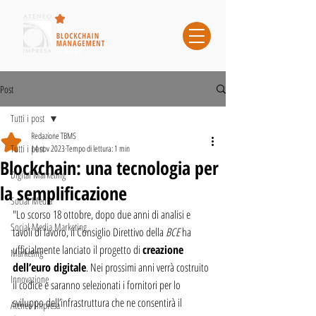
Post
Tutti i post
Redazione TBMS
Tutti i post
14 nov 2023
Tempo di lettura: 1 min
Blockchain: una tecnologia per
Digital Marketing
la semplificazione
Social Media
"Lo scorso 18 ottobre, dopo due anni di analisi e 
Social Media Marketing
tavoli di lavoro, il Consiglio Direttivo della 
BCE 
ha 
ufficialmente lanciato il progetto di 
creazione 
Marketing
dell’euro digitale
. Nei prossimi anni verrà costruito 
Innovazione
il codice e saranno selezionati i fornitori per lo 
sviluppo dell’infrastruttura che ne consentirà il 
Ateneo Impresa