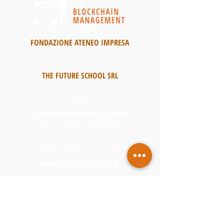
FONDAZIONE ATENEO IMPRESA
Frontiere innovative del sapere
THE FUTURE SCHOOL SRL
Scuole di Alta Specializzazione per le competenze
digitali
FEDERLAZIO BUSINESS CENTER
Via Cornelia, 498 - 00166 Roma
info@ateneoimpresa.it
T.
06 54912353 - 06
.549121 | M.
351.8203944
www.ateneoimpresa.it