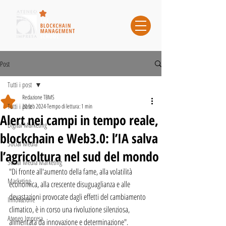
Post
Tutti i post
Redazione TBMS
Tutti i post
20 feb 2024
Tempo di lettura: 1 min
Alert nei campi in tempo reale,
Digital Marketing
blockchain e Web3.0: l’IA salva
Social Media
l’agricoltura nel sud del mondo
Social Media Marketing
"Di fronte all'aumento della fame, alla volatilità 
Marketing
economica, alla crescente disuguaglianza e alle 
devastazioni provocate dagli effetti del cambiamento 
Innovazione
climatico, è in corso una rivoluzione silenziosa, 
Ateneo Impresa
alimentata da innovazione e determinazione".