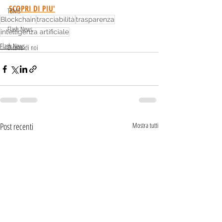
SCOPRI DI PIU'
TBMS
Blockchain
tracciabilità
trasparenza
Flash News
intelligenza artificiale
Flash News
Dicono di noi
Post recenti
Mostra tutti