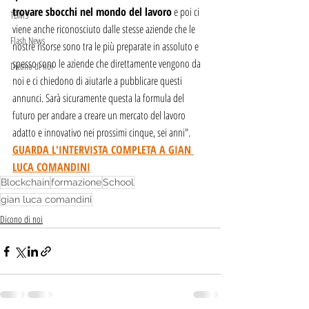
trovare sbocchi nel mondo del lavoro
 e poi ci 
TBMS
viene anche riconosciuto dalle stesse aziende che le 
Flash News
nostre risorse sono tra le più preparate in assoluto e 
spesso sono le aziende che direttamente vengono da 
Dicono di noi
noi e ci chiedono di aiutarle a pubblicare questi 
annunci. Sarà sicuramente questa la formula del 
futuro per andare a creare un mercato del lavoro 
adatto e innovativo nei prossimi cinque, sei anni".
GUARDA L'INTERVISTA COMPLETA A GIAN 
LUCA COMANDINI
Blockchain
formazione
School
gian luca comandini
Dicono di noi