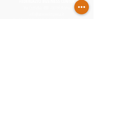
FEDERLAZIO BUSINESS CENTER
Via Cornelia, 498 - 00166 Roma
info@ateneoimpresa.it
T.
06 54912353 - 06
.549121 | M.
351.8203944
www.ateneoimpresa.it