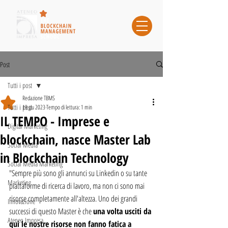
Post
Tutti i post
Redazione TBMS
Tutti i post
19 giu 2023
Tempo di lettura: 1 min
IL TEMPO - Imprese e
Digital Marketing
blockchain, nasce Master Lab
Social Media
in Blockchain Technology
Social Media Marketing
"Sempre più sono gli annunci su Linkedin o su tante 
Marketing
piattaforme di ricerca di lavoro, ma non ci sono mai 
risorse completamente all'altezza. Uno dei grandi 
Innovazione
successi di questo Master è che 
una volta usciti da 
Ateneo Impresa
qui le nostre risorse non fanno fatica a 