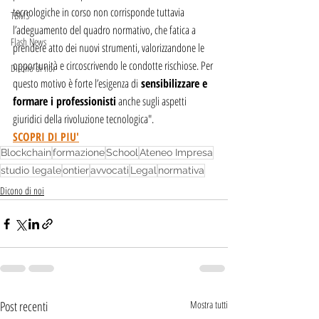
tecnologiche in corso non corrisponde tuttavia 
TBMS
l’adeguamento del quadro normativo, che fatica a 
Flash News
prendere atto dei nuovi strumenti, valorizzandone le 
opportunità e circoscrivendo le condotte rischiose. Per 
Dicono di noi
questo motivo è forte l’esigenza di
 sensibilizzare e 
formare i professionisti
 anche sugli aspetti 
giuridici della rivoluzione tecnologica".
SCOPRI DI PIU'
Blockchain
formazione
School
Ateneo Impresa
studio legale
ontier
avvocati
Legal
normativa
Dicono di noi
Post recenti
Mostra tutti