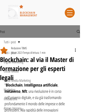
Post
Tutti i post
Redazione TBMS
Tutti i post
18 set 2023
Tempo di lettura: 1 min
Blockchain: al via il Master di
Digital Marketing
formazione per gli esperti
Social Media
legali
Social Media Marketing
"
Blockchain
, 
Intelligenza artificiale
, 
Marketing
metaverso
, 
Nft
: una rivoluzione è in corso 
nell’universo digitale, e sta già trasformando 
Innovazione
profondamente il mondo delle imprese e delle 
Ateneo Impresa
professioni. Alla rapidità delle innovazioni 