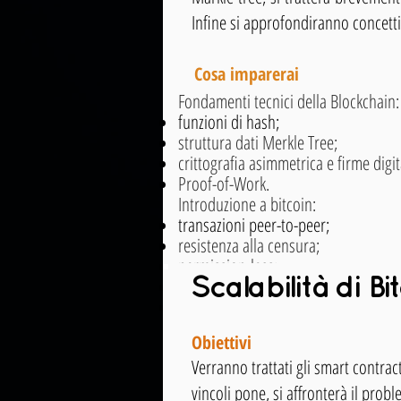
Infine si approfondiranno concetti 
Cosa imparerai
Fondamenti tecnici della Blockchain:
funzioni di hash;
struttura dati Merkle Tree;
crittografia asimmetrica e firme digita
Proof-of-Work.
Introduzione a bitcoin:
transazioni peer-to-peer;
resistenza alla censura;
permission-less;
riserva di valore;
Scalabilità di Bi
tutela della privacy.
Obiettivi
Verranno trattati gli smart contract
vincoli pone, si affronterà il probl