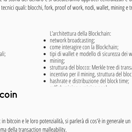
tecnici quali: blocchi, fork, proof of work, nodi, wallet, mining e 
L’architettura della Blockchain:
network broadcasting;
come interagire con la Blockchain;
li;
tipi di wallet e
modello di sicurezza dei wa
mining;
struttura del blocco: Merkle tree di trans
incentivo per il mining, struttura del blo
hashrate e
distribuzione del block time;
selfish mining e
mining pool;
tcoin
transazioni
Bitcoin: validazione e struttur
Bitcoin Wallet:
bitcoin addresses;
Smart Contract addresses;
single use addresses;
 in bitcoin e le loro potenzialità, si parlerà di cos'è in generale u
wallets backups;
hierarchical deterministic wallets;
ema della transaction malleability.