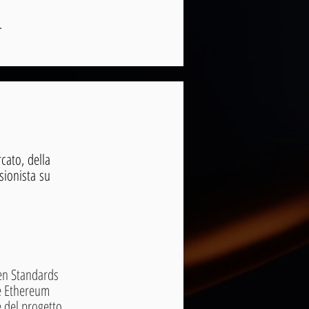
.
rcato, della
sionista su
ken Standards
te Ethereum
 del progetto