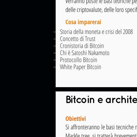
Verranno poste le basi teoriche p
delle criptovalute, delle loro specif
Cosa imparerai
Storia della moneta e crisi del 2008
Concetto di Trust
Cronistoria di Bitcoin
Chi è Satoshi Nakamoto
Protocollo Bitcoin
White Paper Bitcoin
Bitcoin e archit
Obiettivi
Si affronteranno le basi tecniche 
Markle tree, si tratterà brevemente