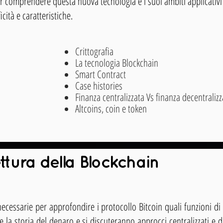
er comprendere questa nuova tecnologia e i suoi ambiti applicati
icità e caratteristiche.
Crittografia
La tecnologia Blockchain
Smart Contract
Case histories
Finanza centralizzata Vs finanza decentralizz
Altcoins, coin e token
ettura della Blockchain
necessarie per approfondire i protocollo Bitcoin quali funzioni di
 la storia del denaro e si discuteranno approcci centralizzati e de