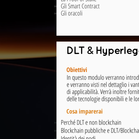
Gli Smart Contract
Gli oracoli
&
DLT
Hyperleg
Obiettivi
In questo modulo verranno introdott
e verranno visti nel dettaglio i vanta
di applicabilità. Verrà inoltre for
delle tecnologie disponibili e le lo
Cosa imparerai
Perché DLT e non blockchain
Blockchain pubbliche e DLT/Blockcha
Identità dei nodi