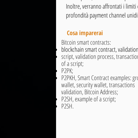
Inoltre, verranno affrontati i limit
profondità payment channel unidir
Cosa imparerai
Bitcoin smart contracts:
blockchain smart contract, validation
script, validation process, transacti
of a script;
P2PK;
P2PKH, Smart Contract examples: gro
wallet, security wallet, transactions
validation, Bitcoin Address;
P2SH, example of a script;
P2SH.