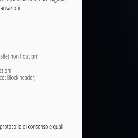
transazioni
llet non fiduciari;
azioni;
cco: Block header;
a.
n protocollo di consenso e quali