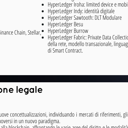
HyperLedger Iroha: limited device e mobi
HyperLedger Indy: identità digitale
HyperLedger Sawtooth: DLT Modulare
HyperLedger Besu
HyperLedger Burrow
inance Chain, Stellar,
HyperLedger Fabric: Private Data Collecti
della rete, modello transazionale, lingua
di Smart Contract.
ne legale
ove concettualizzazioni, individuando i mercati di riferimenti, gli
uoversi in un nuovo paradigma.
 alla blockchain, affrontando le varie aree del diritto e le modalità 