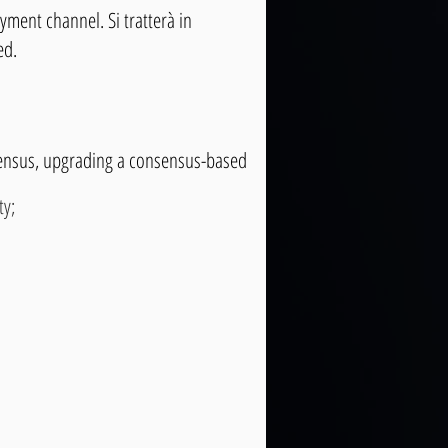
payment channel. Si tratterà in
ed.
sensus, upgrading a consensus-based
ty;