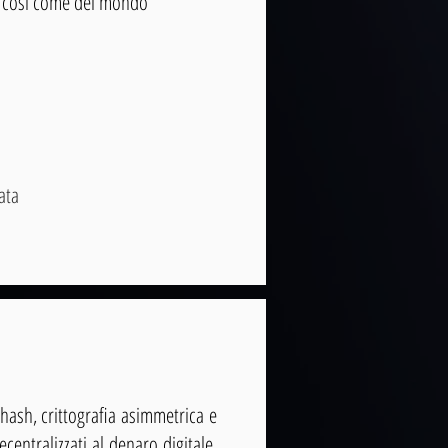
vi così come del mondo
ata
 hash, crittografia asimmetrica e
centralizzati al denaro digitale.