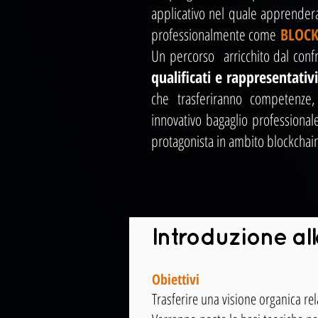
applicativo nel quale apprendera
professionalmente come
BLOC
Un percorso arricchito dal conf
qualificati e rappresentativi
che trasferiranno competenze,
innovativo bagaglio professiona
protagonista in ambito blockchai
Introduzione all
Obiettivi
Trasferire una visione organica rela