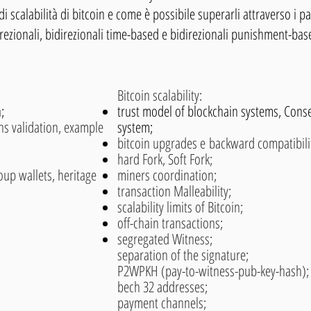
seed phrase.
i di scalabilità di bitcoin e come è possibile superarli attraverso i 
ezionali, bidirezionali time-based e bidirezionali punishment-bas
Bitcoin scalability:
;
trust model of blockchain systems, Con
ons validation, example
system;
bitcoin upgrades e
backward compatibili
hard Fork, Soft Fork;
up wallets, heritage
miners coordination;
transaction Malleability;
scalability limits of Bitcoin;
off-chain transactions;
segregated Witness;
separation of the signature;
P2WPKH (pay-to-witness-pub-key-hash);
bech 32 addresses;
payment channels;