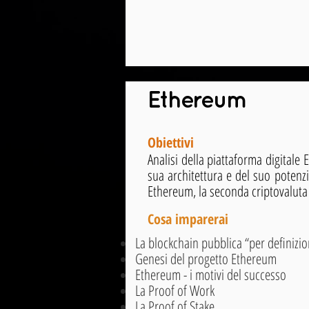
Ethereum
Obiettivi
Analisi della piattaforma digitale 
sua architettura e del suo potenz
Ethereum, la seconda criptovaluta
Cosa imparerai
La blockchain pubblica “per definizi
Genesi del progetto Ethereum
Ethereum - i motivi del successo
La Proof of Work
La Proof of Stake