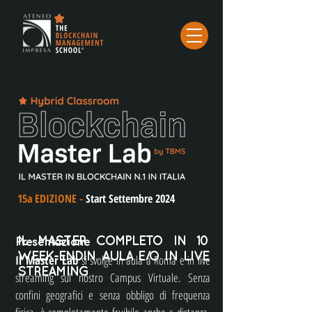
15a EDIZIONE -
Start Settembre 2024
IL MASTER COMPLETO IN 10
Presentazione
WEEK-ENDIN AULA E/O IN LIVE
Il Master Lab
si svolge in aula a Roma e in live
STREAMING
streaming sul nostro Campus Virtuale. Senza
confini geografici e senza obbligo di frequenza