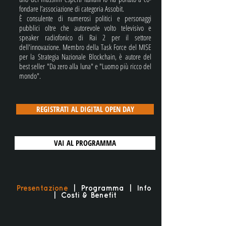
fondare l’associazione di categoria Assobit.
È consulente di numerosi politici e personaggi
pubblici oltre che autorevole volto televisivo e
speaker radiofonico di Rai 2 per il settore
dell'innovazione. Membro della Task Force del MISE
per la Strategia Nazionale Blockchain, è autore del
best seller "Da zero alla luna" e "Luomo più ricco del
mondo".
REGISTRATI AL DIGITAL OPEN DAY
VAI AL PROGRAMMA
Presentazione
|
Programma
|
Info
|
Costi & Benefit