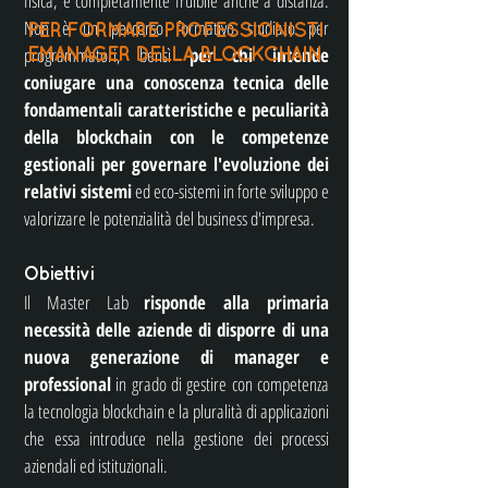
fisica, è completamente fruibile anche a distanza.
Non è un percorso formativo studiato per
PER FORMARE
PROFESSIONISTI
programmatori, bensì
per chi intende
EMANAGER DELLA BLOCKCHAIN
coniugare una conoscenza tecnica delle
fondamentali caratteristiche e peculiarità
della blockchain con le competenze
gestionali per governare l'evoluzione dei
relativi sistemi
ed eco-sistemi in forte sviluppo e
valorizzare le potenzialità del business d'impresa.​
Obiettivi
Il Master Lab
risponde alla primaria
necessità delle aziende di disporre di una
nuova generazione di manager e
professional
in grado di gestire con competenza
la tecnologia blockchain e la pluralità di applicazioni
che essa introduce nella gestione dei processi
aziendali ed istituzionali.