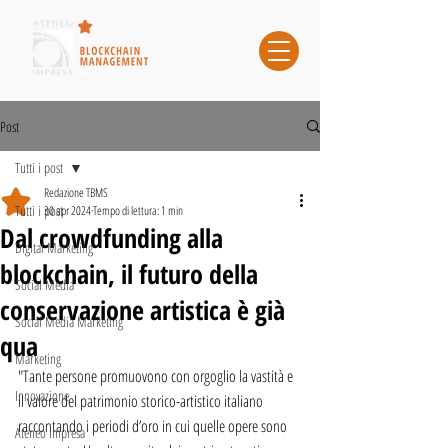
Post
Tutti i post
Redazione TBMS
Tutti i post
30 apr 2024
Tempo di lettura: 1 min
Dal crowdfunding alla
Digital Marketing
blockchain, il futuro della
Social Media
conservazione artistica è già
Social Media Marketing
qua
Marketing
"Tante persone promuovono con orgoglio la vastità e 
Innovazione
il valore del patrimonio storico-artistico italiano 
raccontando i periodi d’oro in cui quelle opere sono 
Ateneo Impresa