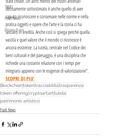
state create. Un altro merito dei nostri antenati 
TBMS
decisamente sottostimato è anche quello di aver 
saputo riconoscere e conservare nelle norme e nella 
Flash News
pratica oggetti e opere che l’arte e la storia ci ha 
Dicono di noi
lasciato in eredità. Anche così si spiega perché quella 
vastità e quel valore che il mondo ci riconosce è 
ancora esistente. La tutela, centrale nel Codice dei 
beni culturali e del paesaggio, è una disciplina che 
richiede una costante relazione con i tempi per 
integrarsi appieno con le esigenze di valorizzazione".
SCOPRI DI PIU'
Blockchain
token
tracciabilità
trasparenza
token offering
cryptoart
art
tutela
patrimonio artistico
Flash News