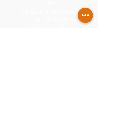
digitali
FEDERLAZIO BUSINESS CENTER
Via Cornelia, 498 - 00166 Roma
info@ateneoimpresa.it
T.
06 54912353 - 06
.549121 | M.
351.8203944
www.ateneoimpresa.it