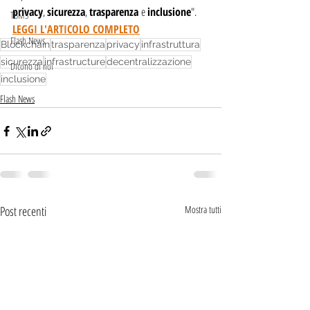
privacy
, 
sicurezza
, 
trasparenza 
e 
inclusione
".
TBMS
LEGGI L'ARTICOLO COMPLETO
Flash News
Blockchain
trasparenza
privacy
infrastruttura
sicurezza
infrastructure
decentralizzazione
Dicono di noi
inclusione
Flash News
Post recenti
Mostra tutti