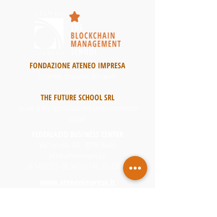
FONDAZIONE ATENEO IMPRESA
Frontiere innovative del sapere
THE FUTURE SCHOOL SRL
Scuole di Alta Specializzazione per le competenze
digitali
FEDERLAZIO BUSINESS CENTER
Via Cornelia, 498 - 00166 Roma
info@ateneoimpresa.it
T.
06 54912353 - 06
.549121 | M.
351.8203944
www.ateneoimpresa.it