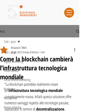
Post
Tutti i post
Redazione TBMS
Tutti i post
22 giu 2023
Tempo di lettura: 1 min
Come la blockchain cambierà
Digital Marketing
l’infrastruttura tecnologica
Social Media
mondiale
Social Media Marketing
"La blockchain potrebbe realmente creare 
Marketing
un’
infrastruttura tecnologica mondiale
completamente nuova. Infatti questa soluzione offre 
Innovazione
numerosi vantaggi rispetto alle tecnologie passate, 
Ateneo Impresa
soprattutto in termini di 
decentralizzazione
, 